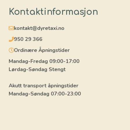
s
s
Kontaktinformasjon
e
N
a
kontakt@dyretaxi.no
v
n
950 29 366
Ordinære Åpningstider
Mandag-Fredag 09:00-17:00
Lørdag-Søndag Stengt
Akutt transport åpningstider
Mandag-Søndag 07:00-23:00