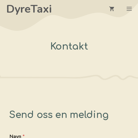
Hopp
DyreTaxi
M
til
innhold
Kontakt
Send oss en melding
Navn
*