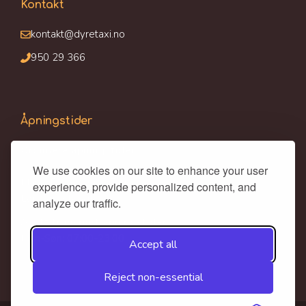
Kontakt
kontakt@dyretaxi.no
950 29 366
Åpningstider
Ordinære åpningstider:
We use cookies on our site to enhance your user
Man - Fre : 09:00-17:00
experience, provide personalized content, and
Lør-Søn: stengt
analyze our traffic.
Akutt transport åpningstider:
Man-Søn: 07:00-23:00
Accept all
Reject non-essential