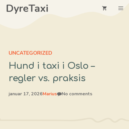
Hopp
DyreTaxi
M
til
innhold
UNCATEGORIZED
Hund i taxi i Oslo –
regler vs. praksis
januar 17, 2026
Marius
No comments