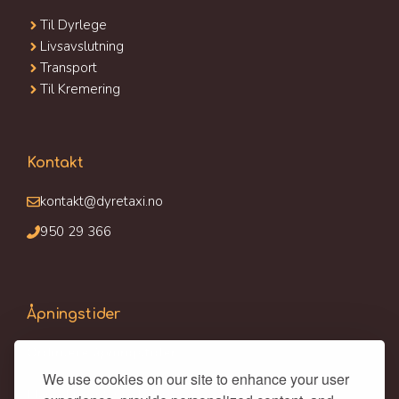
Til Dyrlege
Livsavslutning
Transport
Til Kremering
Kontakt
kontakt@dyretaxi.no
950 29 366
Åpningstider
Ordinære åpningstider:
We use cookies on our site to enhance your user
Man - Fre : 09:00-17:00