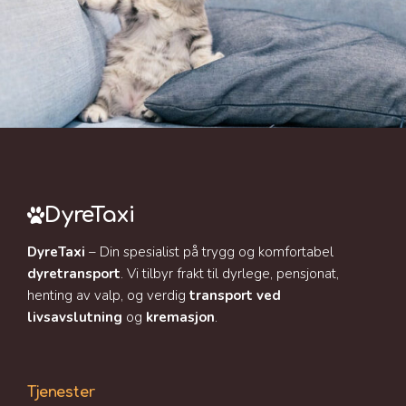
DyreTaxi
DyreTaxi
– Din spesialist på trygg og komfortabel
dyretransport
. Vi tilbyr frakt til dyrlege, pensjonat,
henting av valp, og verdig
transport ved
livsavslutning
og
kremasjon
.
Tjenester