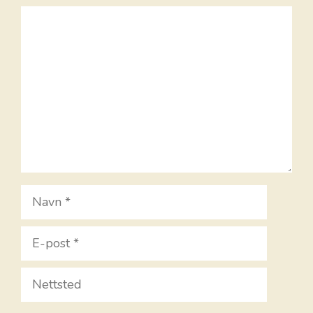
Kommentar
Navn
E-
post
Nettsted