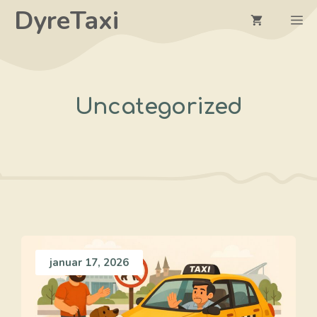
Hopp
DyreTaxi
M
til
innhold
Uncategorized
januar 17, 2026