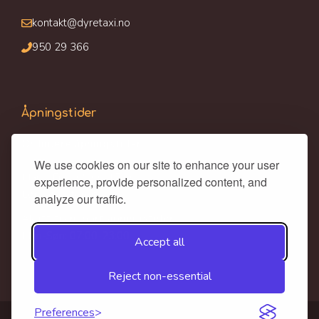
kontakt@dyretaxi.no
950 29 366
Åpningstider
Ordinære åpningstider:
We use cookies on our site to enhance your user
Man - Fre : 09:00-17:00
experience, provide personalized content, and
Lør-Søn: stengt
analyze our traffic.
Akutt transport åpningstider:
Man-Søn: 07:00-23:00
Accept all
Reject non-essential
Preferences